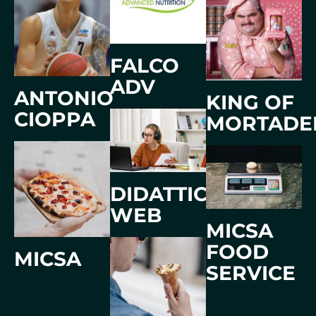
FALCO
ADV
ANTONIO
KING OF
CIOPPA
MORTADE
DIDATTICA
WEB
MICSA
FOOD
MICSA
SERVICE